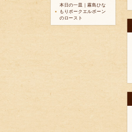
本日の一皿｜霧島ひな
もりポークエルボーン
のロースト