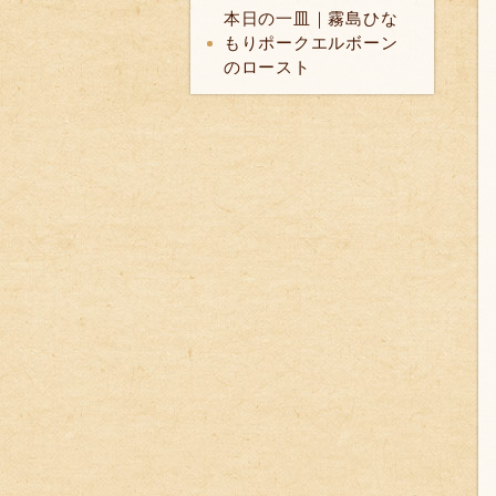
本日の一皿｜霧島ひな
もりポークエルボーン
のロースト