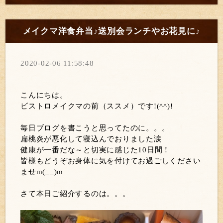
メイクマ洋食弁当♪送別会ランチやお花見に♪
2020-02-06 11:58:48
こんにちは。
ビストロメイクマの前（ススメ）です!(^^)!
毎日ブログを書こうと思ってたのに。。。
扁桃炎が悪化して寝込んでおりました涙
健康が一番だな～と切実に感じた10日間！
皆様もどうぞお身体に気を付けてお過ごしください
ませm(__)m
さて本日ご紹介するのは。。。