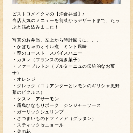
ビストロメイクマの【洋食弁当】♪
当店人気のメニューを前菜からデザートまで、たっ
ぷと詰め込みました！
写真のお弁当、左上から時計回りに、、、
・かぼちゃのオイル煮 ミント風味
・鴨のロースト スパイスハニー
・カヌレ（フランスの焼き菓子）
・ファーブルトン（ブルターニュの伝統的なお菓
子）
・オレンジ
・グレック（コリアンダーとレモンのギリシャ風野
菜のピクルス）
・タスマニアサーモン
・霧島ひなもりポーク ジンジャーソース
・ガーリックシュリンプ
・さつまいものドフィノア（グラタン）
・スティックセニョール
・菜の花