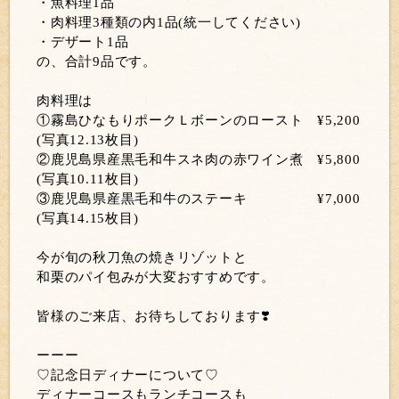
・魚料理1品
・肉料理3種類の内1品(統一してください)
・デザート1品
の、合計9品です。
肉料理は
①霧島ひなもりポークＬボーンのロースト ¥5,200
(写真12.13枚目)
②鹿児島県産黒毛和牛スネ肉の赤ワイン煮 ¥5,800
(写真10.11枚目)
③鹿児島県産黒毛和牛のステーキ ¥7,000
(写真14.15枚目)
今が旬の秋刀魚の焼きリゾットと
和栗のパイ包みが大変おすすめです。
皆様のご来店、お待ちしております❣️
ーーー
♡記念日ディナーについて♡
ディナーコースもランチコースも