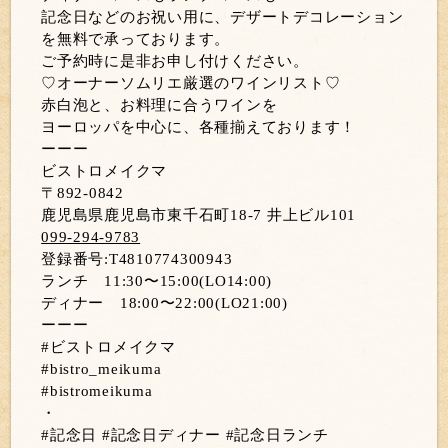
記念日などのお祝い用に、デザートデコレーション
を無料で承っております。
ご予約時に是非お申し付けください。
♡オーナーソムリエ厳選のワインリスト♡
赤白泡と、お料理に合うワインを
ヨーロッパを中心に、各種揃えております！
ーーー
ビストロメイクマ
〒892-0842
鹿児島県鹿児島市東千石町18-7 井上ビル101
099-294-9783
登録番号:T4810774300943
ランチ 11:30〜15:00(LO14:00)
ディナー 18:00〜22:00(LO21:00)
ーーー
#ビストロメイクマ
#bistro_meikuma
#bistromeikuma
・
#記念日 #記念日ディナー #記念日ランチ