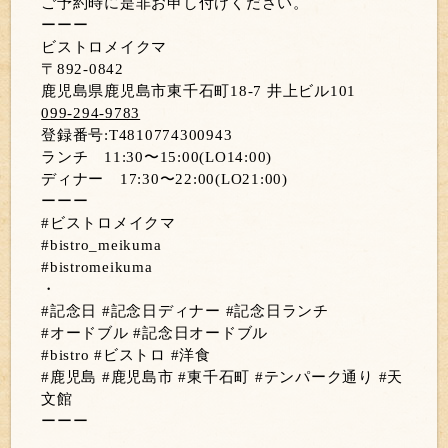
ご予約時に是非お申し付けください。
ーーー
ビストロメイクマ
〒892-0842
鹿児島県鹿児島市東千石町18-7 井上ビル101
099-294-9783
登録番号:T4810774300943
ランチ 11:30〜15:00(LO14:00)
ディナー 17:30〜22:00(LO21:00)
ーーー
#ビストロメイクマ
#bistro_meikuma
#bistromeikuma
・
#記念日 #記念日ディナー #記念日ランチ
#オードブル #記念日オードブル
#bistro #ビストロ #洋食
#鹿児島 #鹿児島市 #東千石町 #テンパーク通り #天
文館
ーーー